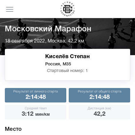
Московский Марафон
18 сентября 2022, Москва, 42,2 км
Киселёв Степан
Россия, М35
Стартовый номер: 1
Результат от личного старта
Результат от общего старта
2:14:48
2:14:48
Средний темп
Дистанция (км)
3:12
42,2
мин/км
Место