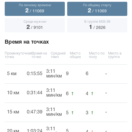
По личному времени
По общему старту
2
2
/ 11069
/ 11069
Среди мужчин
В группе М35-39
2
1
/ 9101
/ 2626
Время на точках
Промежуточная
Время на
Средний
Место
Место по
Место в
точка
точке
темп
общее
полу
группе
3:11
5 км
0:15:55
9
6
-
мин/км
3:11
↑
↑
10 км
0:31:44
-
6
4
мин/км
3:11
↑
↑
15 км
0:47:39
-
5
3
мин/км
3:11
↓
20 км
1:03:24
5
-