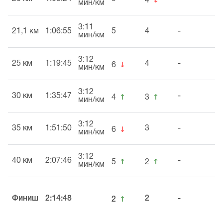
4
мин/км
3:11
21,1 км
1:06:55
5
4
-
мин/км
3:12
↓
25 км
1:19:45
4
-
6
мин/км
3:12
↑
↑
30 км
1:35:47
-
4
3
мин/км
3:12
↓
35 км
1:51:50
3
-
6
мин/км
3:12
↑
↑
40 км
2:07:46
-
5
2
мин/км
↑
Финиш
2:14:48
2
-
2