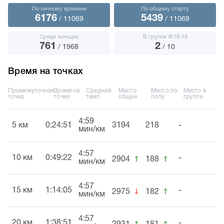
По личному времени
По общему старту
6176
5439
/ 11069
/ 11069
Среди женщин
В группе Ж18-19
761
2
/ 1968
/ 10
Время на точках
Промежуточная
Время на
Средний
Место
Место по
Место в
точка
точке
темп
общее
полу
группе
4:59
5 км
0:24:51
3194
218
-
мин/км
4:57
↑
↑
10 км
0:49:22
-
2904
188
мин/км
4:57
↓
↑
15 км
1:14:05
-
2975
182
мин/км
4:57
↑
↑
20 км
1:38:51
-