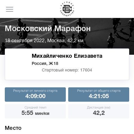
Московский Марафон
18 сентября 2022, Москва, 42,2 км
Михайличенко Елизавета
Россия, Ж18
Стартовый номер: 17604
Результат от личного старта
Результат от общего старта
4:09:00
4:21:05
Средний темп
Дистанция (км)
5:55
42,2
мин/км
Место