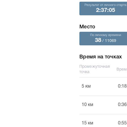
Результат от личного старта
2:37:05
Место
По личному времени
38
/ 11069
Время на точках
Промежуточная
Врем
точка
5 км
0:18
10 км
0:36
15 км
0:55