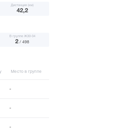
Дистанция (км)
42,2
В группе Ж30-34
2
/ 498
у
Место в группе
-
-
-