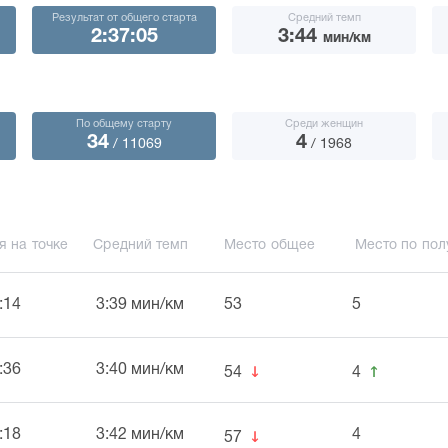
Результат от общего старта
Средний темп
2:37:05
3:44
мин/км
По общему старту
Среди женщин
34
4
/ 11069
/ 1968
я на точке
Средний темп
Место общее
Место по пол
:14
3:39 мин/км
53
5
↓
↑
:36
3:40 мин/км
54
4
↓
:18
3:42 мин/км
4
57