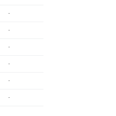
-
-
-
-
-
-