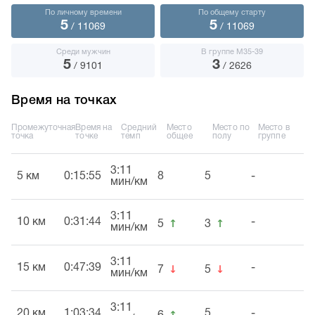
По личному времени
По общему старту
5
5
/ 11069
/ 11069
Среди мужчин
В группе М35-39
5
3
/ 9101
/ 2626
Время на точках
Промежуточная
Время на
Средний
Место
Место по
Место в
точка
точке
темп
общее
полу
группе
3:11
5 км
0:15:55
8
5
-
мин/км
3:11
↑
↑
10 км
0:31:44
-
5
3
мин/км
3:11
↓
↓
15 км
0:47:39
-
7
5
мин/км
3:11
↑
20 км
1:03:34
5
-