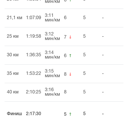
6
мин/км
3:11
21,1 км
1:07:09
6
5
-
мин/км
3:12
↓
25 км
1:19:58
5
-
7
мин/км
3:14
↑
30 км
1:36:35
5
-
6
мин/км
3:15
↓
35 км
1:53:22
5
-
8
мин/км
3:16
40 км
2:10:25
8
5
-
мин/км
↑
Финиш
2:17:30
5
-
5