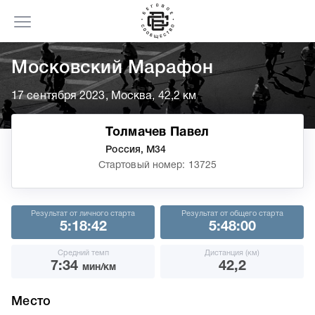
Московский Марафон
17 сентября 2023, Москва, 42,2 км
Толмачев Павел
Россия, М34
Стартовый номер: 13725
Результат от личного старта
Результат от общего старта
5:18:42
5:48:00
Средний темп
Дистанция (км)
7:34
42,2
мин/км
Место