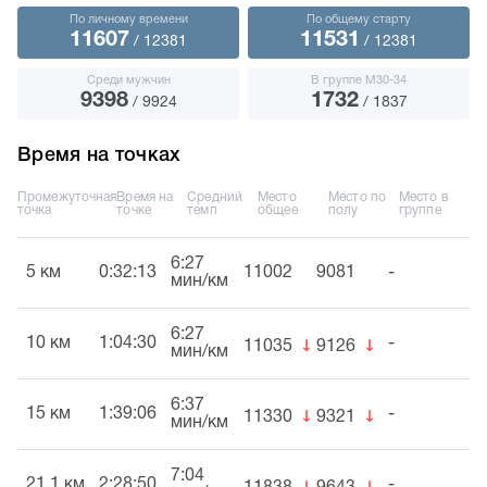
По личному времени
По общему старту
11607
11531
/ 12381
/ 12381
Среди мужчин
В группе М30-34
9398
1732
/ 9924
/ 1837
Время на точках
Промежуточная
Время на
Средний
Место
Место по
Место в
точка
точке
темп
общее
полу
группе
6:27
5 км
0:32:13
11002
9081
-
мин/км
6:27
↓
↓
10 км
1:04:30
-
11035
9126
мин/км
6:37
↓
↓
15 км
1:39:06
-
11330
9321
мин/км
7:04
↓
↓
21,1 км
2:28:50
-