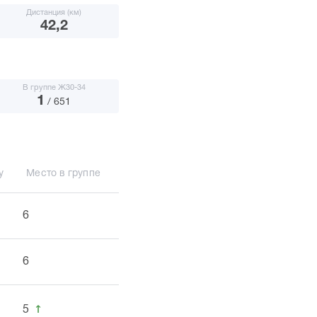
Дистанция (км)
42,2
В группе Ж30-34
1
/ 651
у
Место в группе
6
6
↑
5