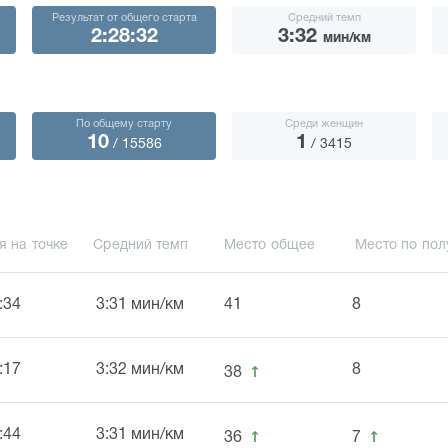
Результат от общего старта
Средний темп
2:28:32
3:32
мин/км
По общему старту
Среди женщин
10
1
/ 15586
/ 3415
я на точке
Средний темп
Место общее
Место по пол
:34
3:31 мин/км
41
8
↑
:17
3:32 мин/км
8
38
↑
↑
:44
3:31 мин/км
36
7