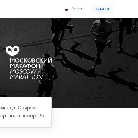
Рус
ВОЙТИ
манда: Спирос
артовый номер: 25