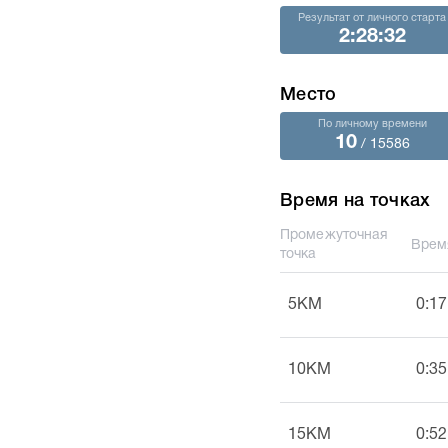
Результат от личного старта
2:28:32
Место
По личному времени
10
/ 15586
Время на точках
Промежуточная
Врем
точка
5KM
0:17
10KM
0:35
15KM
0:52