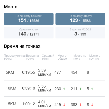
Место
По личному времени
По общему старту
151
123
/ 15586
/ 15586
Среди мужчин
В группе М20-22
140
3
/ 12171
/ 199
Время на точках
Промежуточная
Время на
Средний
Место
Место по
Место в
точка
точке
темп
общее
полу
группе
3:59
5KM
0:19:55
477
454
8
мин/км
3:56
↑
↑
↑
10KM
0:39:18
230
211
5
мин/км
4:01
↓
↓
↓
15KM
1:00:12
415
393
8
мин/км