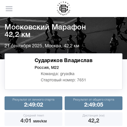
Московский Марафон
42,2 км
21 сентября 2025, Москва, 42,2 км
Судариков Владислав
Россия, М22
Команда: gryadka
Стартовый номер: 7651
Результат от личного старта
Результат от общего старта
2:49:02
2:49:05
Средний темп
Дистанция (км)
4:01
42,2
мин/км