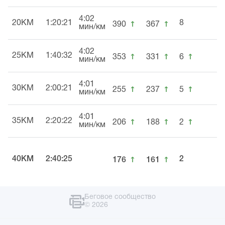
4:02
↑
↑
20KM
1:20:21
8
390
367
мин/км
4:02
↑
↑
↑
25KM
1:40:32
353
331
6
мин/км
4:01
↑
↑
↑
30KM
2:00:21
255
237
5
мин/км
4:01
↑
↑
↑
35KM
2:20:22
206
188
2
мин/км
↑
↑
40KM
2:40:25
2
176
161
Беговое сообщество
© 2026