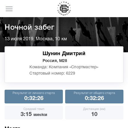
Ночной забег
13 июля 2019, Москва, 10 км
Шунин Дмитрий
Россия, М28
Команда: Компания «Спортмастер»
Стартовый номер: 6229
Результат от личного старта
Результат от общего старта
0:32:26
0:32:26
Средний темп
Дистанция (км)
3:15
10
мин/км