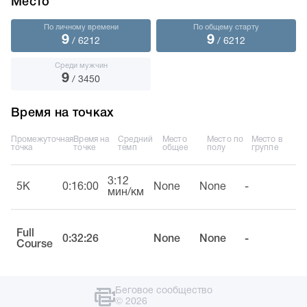
Место
По личному времени
По общему старту
9
9
/ 6212
/ 6212
Среди мужчин
9
/ 3450
Время на точках
Промежуточная
Время на
Средний
Место
Место по
Место в
точка
точке
темп
общее
полу
группе
3:12
5K
0:16:00
None
None
-
мин/км
Full
0:32:26
None
None
-
Course
Беговое сообщество
© 2026