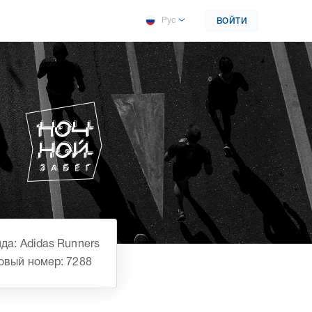
Рус
ВОЙТИ
да: Adidas Runners
овый номер: 7288