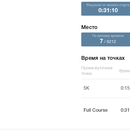
Результат от личного старта
0:31:10
Место
По личному времени
7
/ 6212
Время на точках
Промежуточная
Врем
точка
5K
0:15
Full Course
0:31