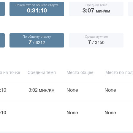
Результат от общего старта
Средний темп
0:31:10
3:07
мин/км
По общему старту
Среди мужчин
7
7
/ 6212
/ 3450
я на точке
Средний темп
Место общее
Место по пол
:10
3:02 мин/км
None
None
:10
None
None