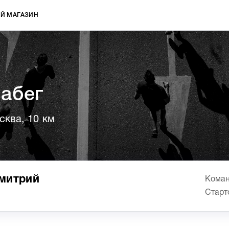
Й МАГАЗИН
забег
сква, 10 км
митрий
Коман
Старт