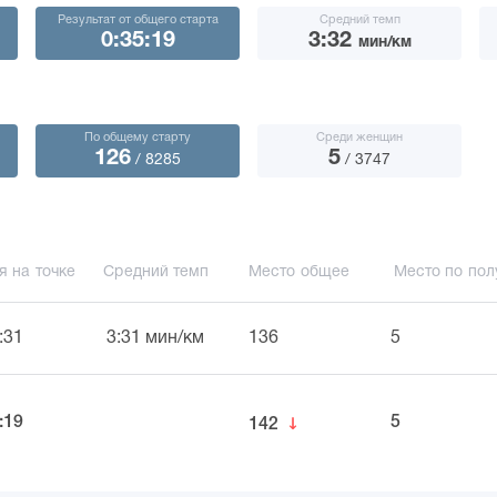
Результат от общего старта
Средний темп
0:35:19
3:32
мин/км
По общему старту
Среди женщин
126
5
/ 8285
/ 3747
я на точке
Средний темп
Место общее
Место по пол
:31
3:31 мин/км
136
5
↓
:19
5
142