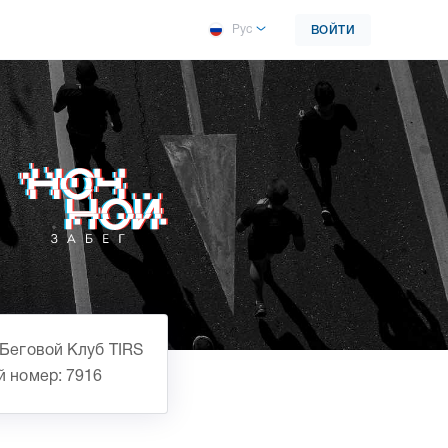
Рус
ВОЙТИ
Беговой Клуб TIRS
й номер: 7916