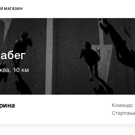
Й МАГАЗИН
забег
ква, 10 км
рина
Команда: 
Стартовы