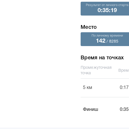
Результат от личного старта
0:35:19
Место
По личному времени
142
/ 8285
Время на точках
Промежуточная
Врем
точка
5 км
0:17
Финиш
0:35