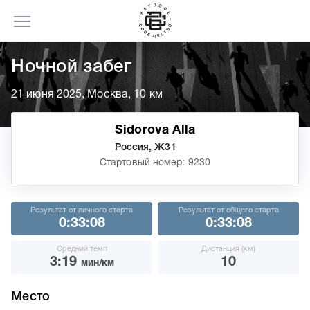
Ночной забег
21 июня 2025, Москва, 10 км
Sidorova Alla
Россия, Ж31
Стартовый номер: 9230
Результат от личного старта
Результат от общего старта
0:33:08
0:33:08
Средний темп
Дистанция (км)
3:19
10
мин/км
Место