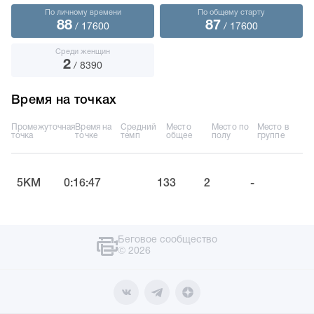
По личному времени
По общему старту
88
87
/ 17600
/ 17600
Среди женщин
2
/ 8390
Время на точках
Промежуточная
Время на
Средний
Место
Место по
Место в
точка
точке
темп
общее
полу
группе
5KM
0:16:47
133
2
-
Беговое сообщество
© 2026