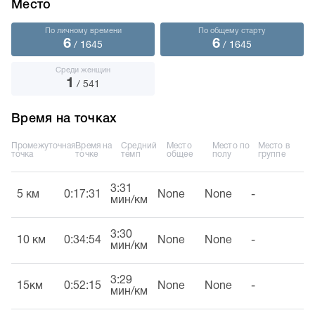
Место
По личному времени
По общему старту
6
6
/ 1645
/ 1645
Среди женщин
1
/ 541
Время на точках
Промежуточная
Время на
Средний
Место
Место по
Место в
точка
точке
темп
общее
полу
группе
3:31
5 км
0:17:31
None
None
-
мин/км
3:30
10 км
0:34:54
None
None
-
мин/км
3:29
15км
0:52:15
None
None
-
мин/км