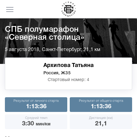
СПБ полумарафон
«Северная столица»
5 августа 2018, Санкт-Петербург, 21,1 км
Архипова Татьяна
Россия, Ж35
Стартовый номер: 4
Результат от личного старта
Результат от общего старта
1:13:36
1:13:36
Средний темп
Дистанция (км)
3:30
21,1
мин/км