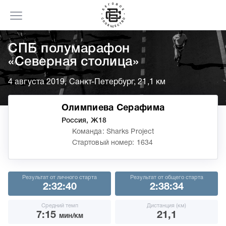
СПБ полумарафон
«Северная столица»
4 августа 2019, Санкт-Петербург, 21,1 км
Олимпиева Серафима
Россия, Ж18
Команда: Sharks Project
Стартовый номер: 1634
Результат от личного старта
Результат от общего старта
2:32:40
2:38:34
Средний темп
Дистанция (км)
7:15
21,1
мин/км