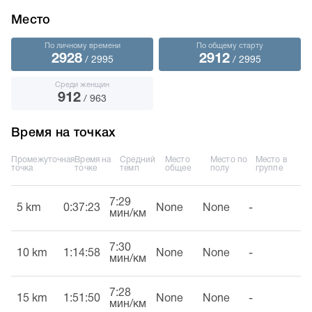
Место
По личному времени
По общему старту
2928
2912
/ 2995
/ 2995
Среди женщин
912
/ 963
Время на точках
Промежуточная
Время на
Средний
Место
Место по
Место в
точка
точке
темп
общее
полу
группе
7:29
5 km
0:37:23
None
None
-
мин/км
7:30
10 km
1:14:58
None
None
-
мин/км
7:28
15 km
1:51:50
None
None
-
мин/км