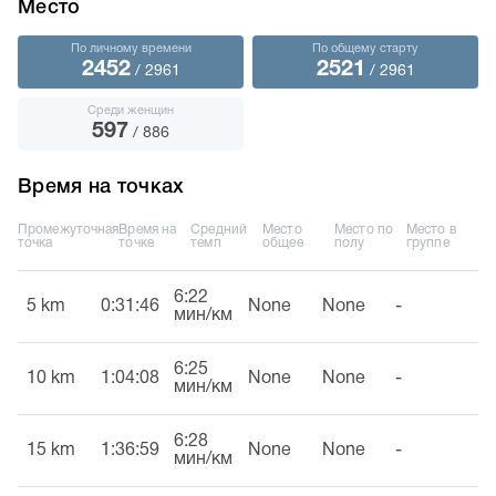
Место
По личному времени
По общему старту
2452
2521
/ 2961
/ 2961
Среди женщин
597
/ 886
Время на точках
Промежуточная
Время на
Средний
Место
Место по
Место в
точка
точке
темп
общее
полу
группе
6:22
5 km
0:31:46
None
None
-
мин/км
6:25
10 km
1:04:08
None
None
-
мин/км
6:28
15 km
1:36:59
None
None
-
мин/км