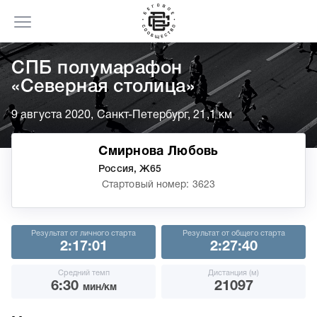
СПБ полумарафон
«Северная столица»
9 августа 2020, Санкт-Петербург, 21,1 км
Смирнова Любовь
Россия, Ж65
Стартовый номер: 3623
Результат от личного старта
Результат от общего старта
2:17:01
2:27:40
Средний темп
Дистанция (м)
6:30
21097
мин/км