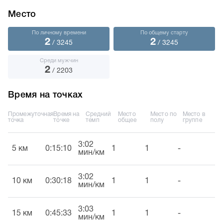
Место
По личному времени
По общему старту
2
2
/ 3245
/ 3245
Среди мужчин
2
/ 2203
Время на точках
Промежуточная
Время на
Средний
Место
Место по
Место в
точка
точке
темп
общее
полу
группе
3:02
5 км
0:15:10
1
1
-
мин/км
3:02
10 км
0:30:18
1
1
-
мин/км
3:03
15 км
0:45:33
1
1
-
мин/км