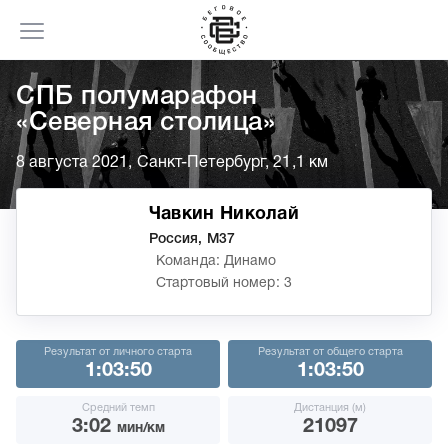
СПБ полумарафон
«Северная столица»
8 августа 2021, Санкт-Петербург, 21,1 км
Чавкин Николай
Россия, М37
Команда: Динамо
Стартовый номер: 3
Результат от личного старта
Результат от общего старта
1:03:50
1:03:50
Средний темп
Дистанция (м)
3:02
21097
мин/км