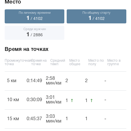
Место
По личному времени
По общему старту
1
1
/ 4102
/ 4102
Среди мужчин
1
/ 2886
Время на точках
Промежуточная
Время на
Средний
Место
Место по
Место в
точка
точке
темп
общее
полу
группе
2:58
5 км
0:14:49
2
2
-
мин/км
3:01
↑
↑
10 км
0:30:09
-
1
1
мин/км
3:03
15 км
0:45:37
1
1
-
мин/км