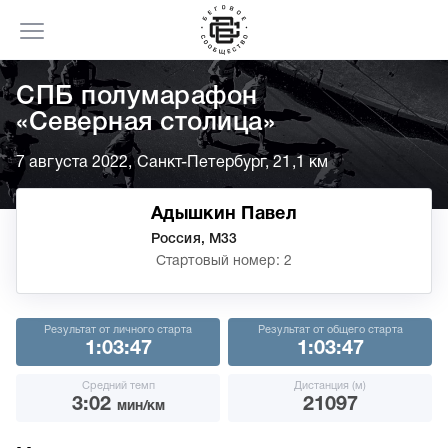
СПБ полумарафон
«Северная столица»
7 августа 2022, Санкт-Петербург, 21,1 км
Адышкин Павел
Россия, М33
Стартовый номер: 2
Результат от личного старта
Результат от общего старта
1:03:47
1:03:47
Средний темп
Дистанция (м)
3:02
21097
мин/км