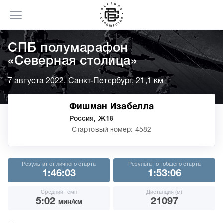
СПБ полумарафон
«Северная столица»
7 августа 2022, Санкт-Петербург, 21,1 км
Фишман Изабелла
Россия, Ж18
Стартовый номер: 4582
Результат от личного старта
Результат от общего старта
1:46:03
1:53:06
Средний темп
Дистанция (м)
5:02
21097
мин/км