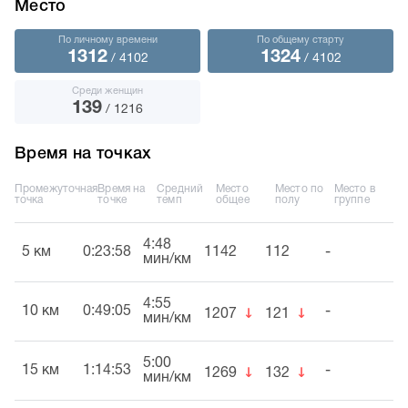
Место
По личному времени
По общему старту
1312
1324
/ 4102
/ 4102
Среди женщин
139
/ 1216
Время на точках
Промежуточная
Время на
Средний
Место
Место по
Место в
точка
точке
темп
общее
полу
группе
4:48
5 км
0:23:58
1142
112
-
мин/км
4:55
↓
↓
10 км
0:49:05
-
1207
121
мин/км
5:00
↓
↓
15 км
1:14:53
-
1269
132
мин/км