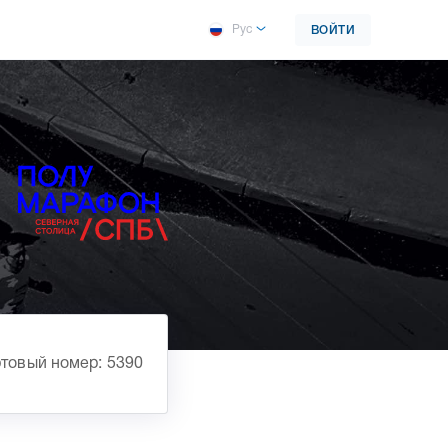
Рус
ВОЙТИ
товый номер: 5390