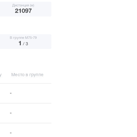
Дистанция (м)
21097
В группе М75-79
1
/ 3
у
Место в группе
-
-
-