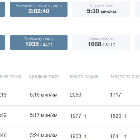
Результат от общего старта
Средний темп
2:02:40
5:30
мин/км
По общему старту
Среди мужчин
1935
1668
/ 4471
/ 3117
я на точке
Средний темп
Место общее
Место по пол
:13
5:15 мин/км
2050
1717
↑
↑
:49
5:17 мин/км
1977
1690
↑
↑
:46
5:24 мин/км
1903
1641