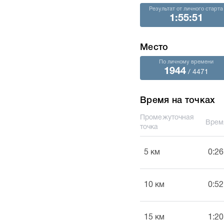
Результат от личного старта
1:55:51
Место
По личному времени
1944
/ 4471
Время на точках
Промежуточная
Врем
точка
5 км
0:26
10 км
0:52
15 км
1:20