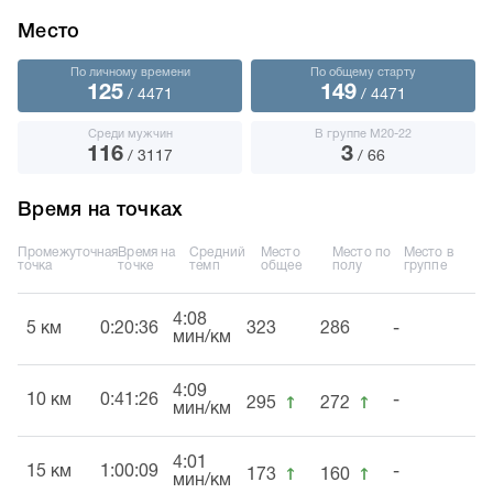
Место
По личному времени
По общему старту
125
149
/ 4471
/ 4471
Среди мужчин
В группе М20-22
116
3
/ 3117
/ 66
Время на точках
Промежуточная
Время на
Средний
Место
Место по
Место в
точка
точке
темп
общее
полу
группе
4:08
5 км
0:20:36
323
286
-
мин/км
4:09
↑
↑
10 км
0:41:26
-
295
272
мин/км
4:01
↑
↑
15 км
1:00:09
-
173
160
мин/км