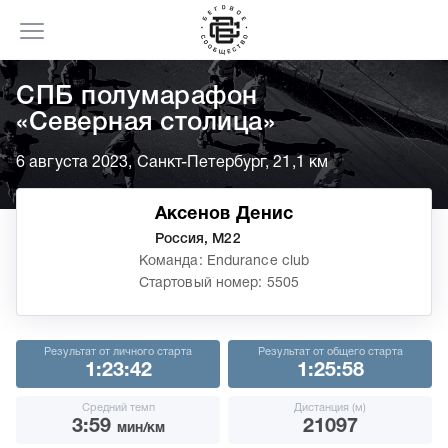
СПБ полумарафон
«Северная столица»
6 августа 2023, Санкт-Петербург, 21,1 км
Аксенов Денис
Россия, М22
Команда: Endurance club
Стартовый номер: 5505
Результат от личного старта
Результат от общего старта
1:23:42
1:25:58
Средний темп
Дистанция (м)
3:59
21097
мин/км