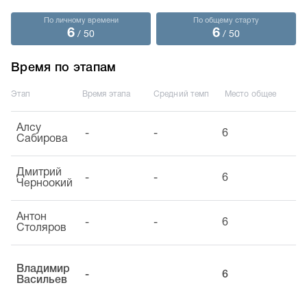
По личному времени
По общему старту
6
6
/ 50
/ 50
Время по этапам
Этап
Время этапа
Средний темп
Место общее
Алсу
-
-
6
Сабирова
Дмитрий
-
-
6
Черноокий
Антон
-
-
6
Столяров
Владимир
-
6
Васильев