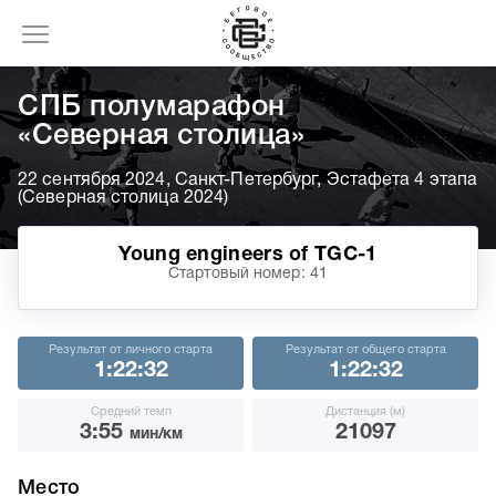
СПБ полумарафон
«Северная столица»
22 сентября 2024, Санкт-Петербург, Эстафета 4 этапа
(Северная столица 2024)
Young engineers of TGC-1
Стартовый номер: 41
Результат от личного старта
Результат от общего старта
1:22:32
1:22:32
Средний темп
Дистанция (м)
3:55
21097
мин/км
Место