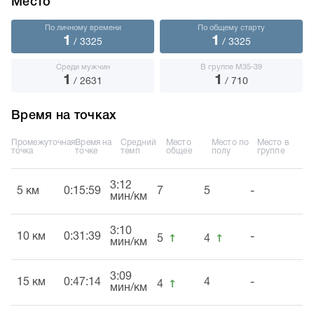
Место
По личному времени
По общему старту
1
1
/ 3325
/ 3325
Среди мужчин
В группе М35-39
1
1
/ 2631
/ 710
Время на точках
Промежуточная
Время на
Средний
Место
Место по
Место в
точка
точке
темп
общее
полу
группе
3:12
5 км
0:15:59
7
5
-
мин/км
3:10
↑
↑
10 км
0:31:39
-
5
4
мин/км
3:09
↑
15 км
0:47:14
4
-
4
мин/км