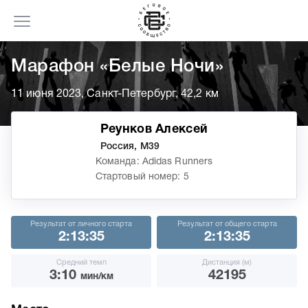
Марафон «Белые Ночи»
11 июня 2023, Санкт-Петербург, 42,2 км
Реунков Алексей
Россия, М39
Команда: Adidas Runners
Стартовый номер: 5
Результат от личного старта
Результат от общего старта
2:13:35
2:13:35
Средний темп
Дистанция (м)
3:10
42195
мин/км