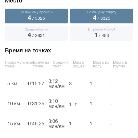
Место
По личному времени
По общему старту
4
4
/ 3325
/ 3325
Среди мужчин
В группе М30-34
4
1
/ 2631
/ 483
Время на точках
Промежуточная
Время на
Средний
Место
Место по
Место в
точка
точке
темп
общее
полу
группе
3:12
5 км
0:15:57
3
1
-
мин/км
3:10
↑
10 км
0:31:35
1
-
1
мин/км
3:06
15 км
0:46:25
1
1
-
мин/км