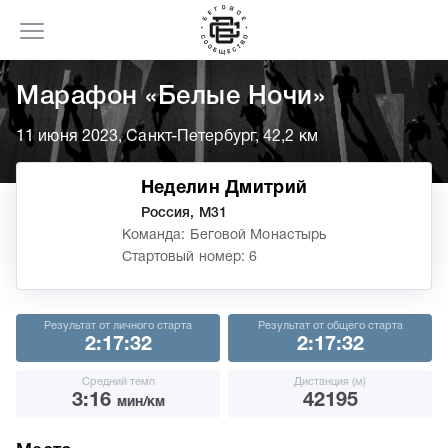
Марафон «Белые Ночи»
11 июня 2023, Санкт-Петербург, 42,2 км
Неделин Дмитрий
Россия, М31
Команда: Беговой Монастырь
Стартовый номер: 6
Результат от личного старта
Результат от общего старта
2:17:32
2:17:32
Средний темп
Дистанция (м)
3:16
42195
мин/км