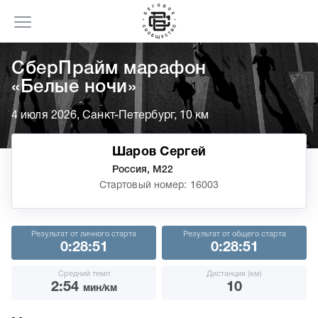
СберПрайм марафон
«Белые ночи»
4 июля 2026, Санкт-Петербург, 10 км
Шаров Сергей
Россия, М22
Стартовый номер: 16003
Результат от личного старта
Результат от общего старта
0:28:51
0:28:51
Средний темп
Дистанция (км)
2:54
10
мин/км