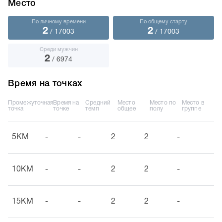
Место
По личному времени
По общему старту
2
2
/ 17003
/ 17003
Среди мужчин
2
/ 6974
Время на точках
Промежуточная
Время на
Средний
Место
Место по
Место в
точка
точке
темп
общее
полу
группе
5KM
-
-
2
2
-
10KM
-
-
2
2
-
15KM
-
-
2
2
-