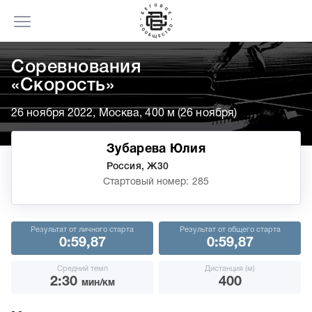
Соревнования
«Скорость»
26 ноября 2022, Москва, 400 м (26 ноября)
Зубарева Юлия
Россия, Ж30
Стартовый номер: 285
Результат от личного старта
Результат от общего старта
0:59,87
0:59,87
Средний темп
Дистанция (м)
2:30
400
мин/км