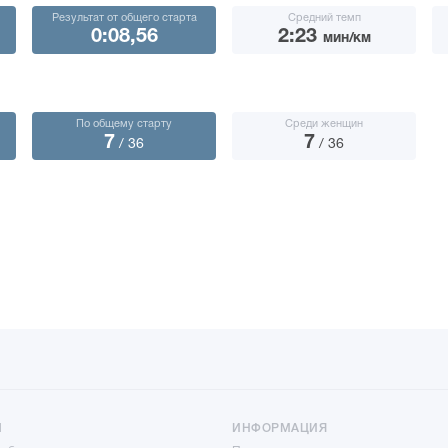
Результат от общего старта
Средний темп
0:08,56
2:23
мин/км
По общему старту
Среди женщин
7
7
/ 36
/ 36
Ы
ИНФОРМАЦИЯ