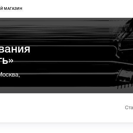
Й МАГАЗИН
вания
ть»
Москва,
Ста