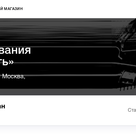
Й МАГАЗИН
вания
ть»
, Москва,
ан
Ста