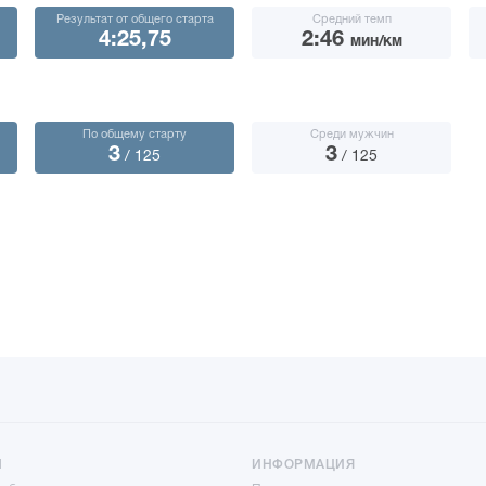
Результат от общего старта
Средний темп
4:25,75
2:46
мин/км
По общему старту
Среди мужчин
3
3
/ 125
/ 125
Ы
ИНФОРМАЦИЯ