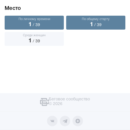
Место
По личному времени
По общему старту
1
1
/ 39
/ 39
Среди женщин
1
/ 39
Беговое сообщество
© 2026