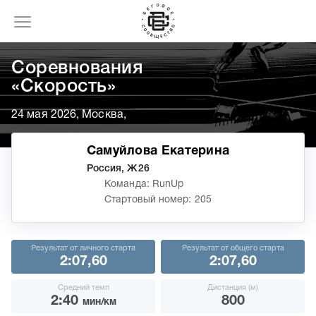
Соревнования
«Скорость»
24 мая 2026, Москва,
Самуйлова Екатерина
Россия, Ж26
Команда: RunUp
Стартовый номер: 205
Результат от личного старта
Результат от общего старта
2:07,60
2:07,60
Средний темп
Дистанция (м)
2:40
800
мин/км