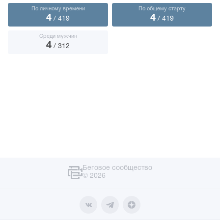
По личному времени
По общему старту
4
4
/ 419
/ 419
Среди мужчин
4
/ 312
Беговое сообщество
© 2026