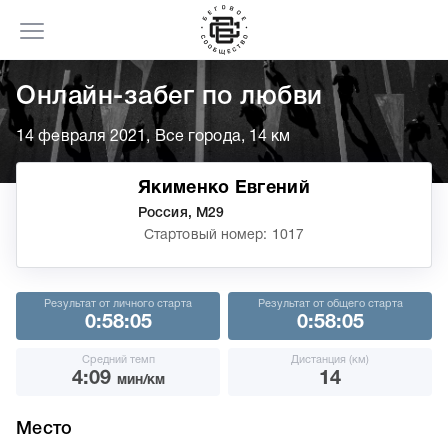
Онлайн-забег по любви
14 февраля 2021, Все города, 14 км
Якименко Евгений
Россия, М29
Стартовый номер: 1017
Результат от личного старта
Результат от общего старта
0:58:05
0:58:05
Средний темп
Дистанция (км)
4:09
14
мин/км
Место