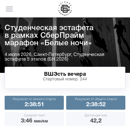
Cтуденческая эстафета
в рамках СберПрайм
марафон «Белые ночи»
4 июля 2026, Санкт-Петербург, Студенческая
эстафета 5 этапов (БН 2026)
ВШЭсть вечера
Стартовый номер: 244
Результат от личного старта
Результат от общего старта
2:38:51
2:38:52
Средний темп
Дистанция (км)
3:46
42,2
мин/км