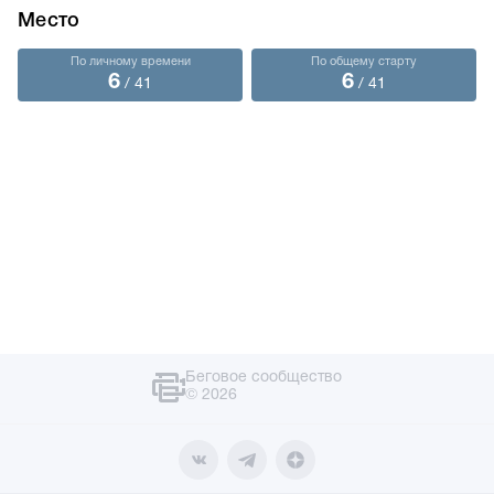
Место
По личному времени
По общему старту
6
6
/ 41
/ 41
Беговое сообщество
© 2026