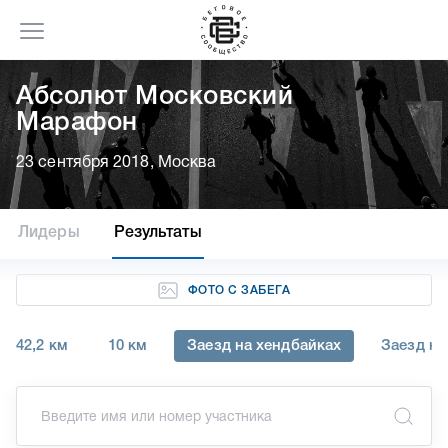
Абсолют Московский
Марафон
23 сентября 2018, Москва
Лидеры
Результаты
ФОТО С ЗАБЕГА
42,2 км
10 км
Заезд на хендбайках
Заезд на