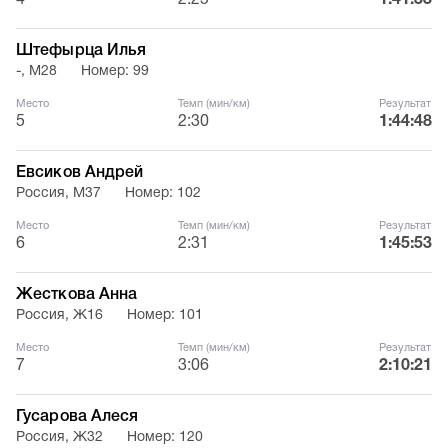
4
2:25
1:41:33
Штефырца Илья
-, М28
Номер: 99
Место
Темп (мин/км)
Результат
5
2:30
1:44:48
Евсиков Андрей
Россия, М37
Номер: 102
Место
Темп (мин/км)
Результат
6
2:31
1:45:53
Жесткова Анна
Россия, Ж16
Номер: 101
Место
Темп (мин/км)
Результат
7
3:06
2:10:21
Гусарова Алеся
Россия, Ж32
Номер: 120