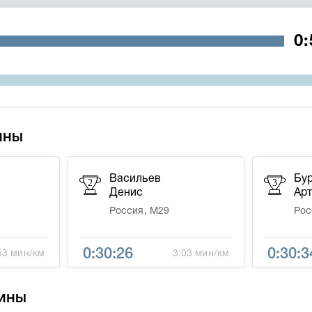
ины
Васильев
Бу
2
3
Денис
Ар
Россия, М29
Рос
0:30:26
0:30:3
53 мин/км
3:03 мин/км
ины