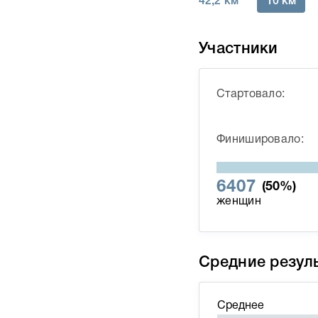
42,2 км
10 км
Участники
Стартовало:
Финишировало:
6407
(50%)
женщин
Средние резул
Среднее