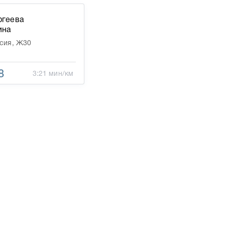
ргеева
ина
сия, Ж30
8
3:21 мин/км