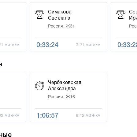
Симакова
Се
2
3
Светлана
Ир
Россия, Ж31
Рос
0:33:24
0:33:2
21 мин/км
3:21 мин/км
е
Чербаковская
Александра
Россия, Ж16
1:06:57
32 мин/км
6:42 мин/км
ные