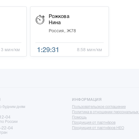
Рожкова
Нина
Россия, Ж78
1:29:31
13 мин/км
8:58 мин/км
Ы
ИНФОРМАЦИЯ
по будним дням
Пользовательское соглашение
Политика в отношении персональных
12-04
Помощь
 по России
Продукция от партнёров
-22-04
Продукция от партнёров НЕО
тран