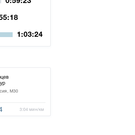
рцев
тур
сия, М30
4
3:04 мин/км