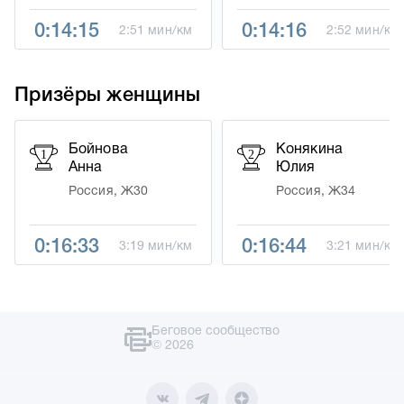
0:14:15
0:14:16
2:51 мин/км
2:52 мин/км
Призёры женщины
Бойнова
Конякина
1
2
Анна
Юлия
Россия, Ж30
Россия, Ж34
0:16:33
0:16:44
3:19 мин/км
3:21 мин/км
Беговое сообщество
© 2026