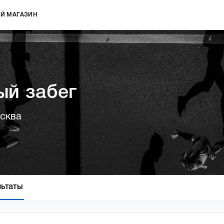
Й МАГАЗИН
ый забег
осква
льтаты