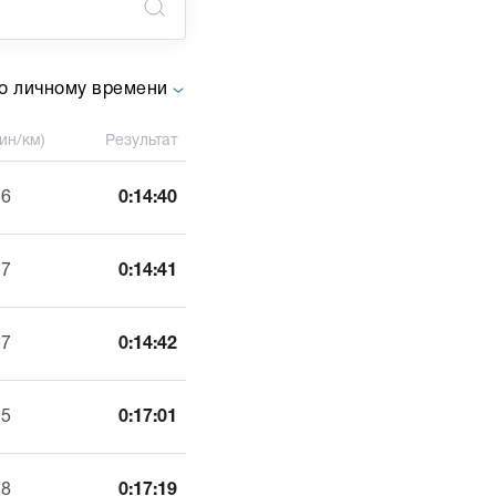
о личному времени
ин/км)
Результат
56
0:14:40
57
0:14:41
57
0:14:42
25
0:17:01
28
0:17:19