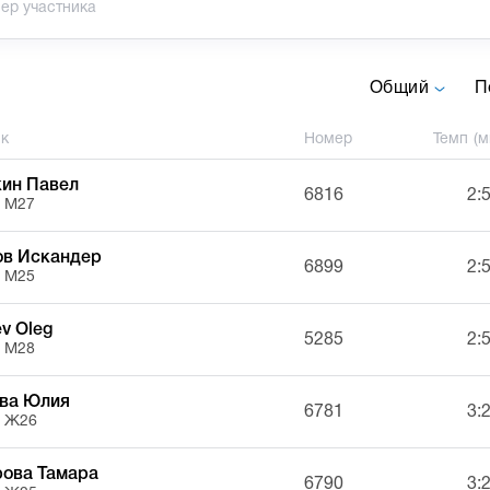
Общий
П
ик
Номер
Темп (м
ин Павел
6816
2:
, М27
ов Искандер
6899
2:
, М25
ev Oleg
5285
2:
, М28
ва Юлия
6781
3:
, Ж26
ова Тамара
6790
3: