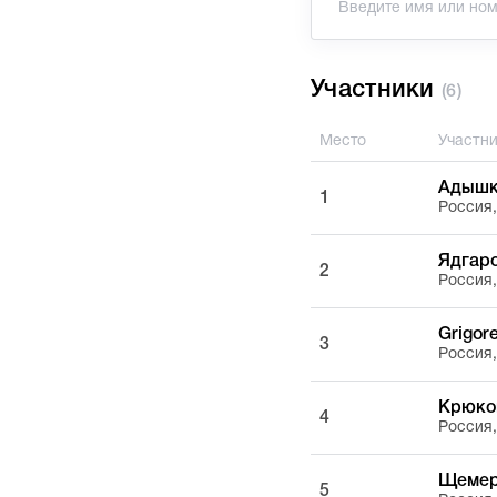
Участники
(6)
Место
Участн
Адышк
1
Россия
Ядгар
2
Россия
Grigor
3
Россия
Крюко
4
Россия
Щемер
5