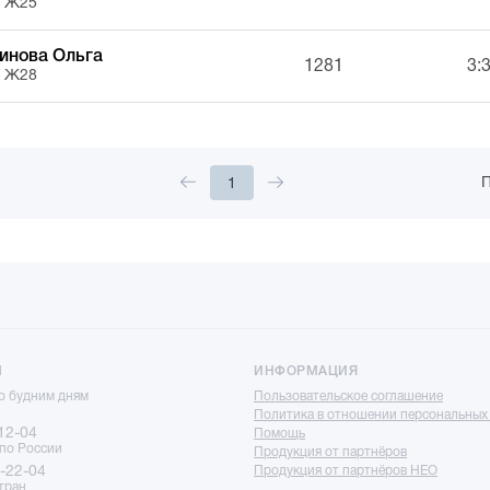
, Ж25
инова Ольга
1281
3:
, Ж28
П
1
Ы
ИНФОРМАЦИЯ
по будним дням
Пользовательское соглашение
Политика в отношении персональных
12-04
Помощь
 по России
Продукция от партнёров
-22-04
Продукция от партнёров НЕО
тран