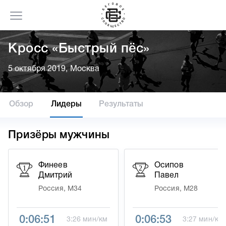
Кросс «Быстрый пёс»
5 октября 2019, Москва
Обзор
Лидеры
Результаты
Призёры мужчины
Финеев
Осипов
1
2
Дмитрий
Павел
Россия, М34
Россия, М28
0:06:51
0:06:53
3:26 мин/км
3:27 мин/км