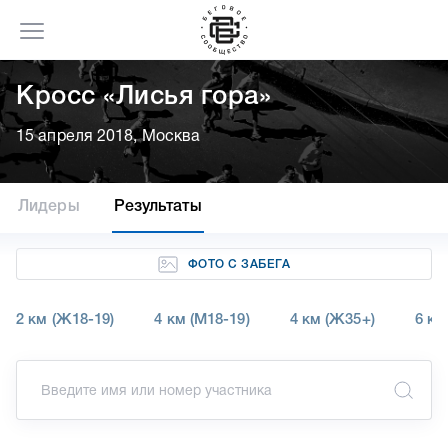
Кросс «Лисья гора»
15 апреля 2018, Москва
Лидеры
Результаты
ФОТО С ЗАБЕГА
2 км (Ж18-19)
4 км (М18-19)
4 км (Ж35+)
6 км