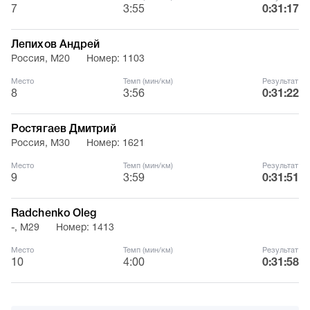
7
3:55
0:31:17
Лепихов Андрей
Россия, М20
Номер: 1103
Место
Темп (мин/км)
Результат
8
3:56
0:31:22
Ростягаев Дмитрий
Россия, М30
Номер: 1621
Место
Темп (мин/км)
Результат
9
3:59
0:31:51
Radchenko Oleg
-, М29
Номер: 1413
Место
Темп (мин/км)
Результат
10
4:00
0:31:58