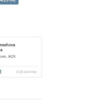
 Ж23-34)
mashova
na
сия, Ж25
1
4:26 мин/км