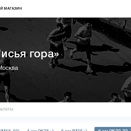
Й МАГАЗИН
исья гора»
Москва
льтаты