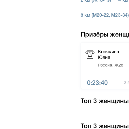
2 км (Ж18-19)
4 км
8 км (М20-22, М23-34)
Призёры женщ
Конякина
1
Юлия
Россия, Ж28
0:23:40
3:
Топ 3 женщины 
Топ 3 женщины 