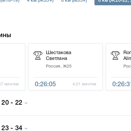
 (М18-19)
4 км (Ж35+)
6 км (М35+)
6 км (Ж20-22,
ины
Шестакова
Ro
2
3
Светлана
Ali
Россия, Ж25
Рос
0:26:05
0:26:3
57 мин/км
4:21 мин/км
20 - 22
23 - 34