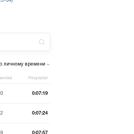
23-34)
о личному времени
ин/км)
Результат
40
0:07:19
42
0:07:24
59
0:07:57