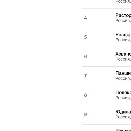
Россия
Расто
4
Россия
Раздо
5
Россия
Хован
6
Россия
Панши
7
Россия
Поляк
8
Россия
Юдина
9
Россия