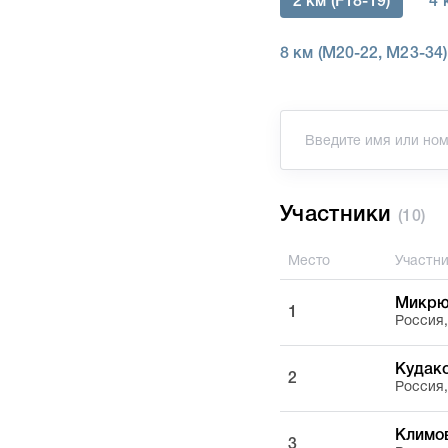
2 км (F18-19)
4 
8 км (M20-22, M23-34)
Участники
(10)
Место
Участн
Микрю
1
Россия
Кудак
2
Россия
Климов
3