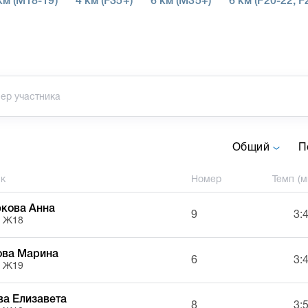
км (M18-19)
4 км (F35+)
6 км (M35+)
6 км (F20-22, F
Общий
П
ик
Номер
Темп (м
кова Анна
9
3:
, Ж18
ова Марина
6
3:
, Ж19
а Елизавета
8
3: