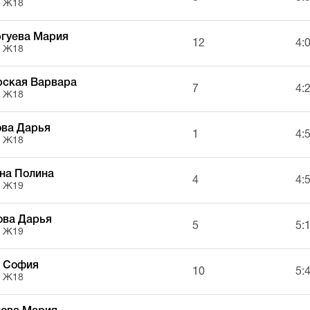
, Ж18
ргуева Мария
12
4:
, Ж18
рская Варвара
7
4:
, Ж18
ова Дарья
1
4:
, Ж18
на Полина
4
4:
, Ж19
ова Дарья
5
5:
, Ж19
 София
10
5:
, Ж18