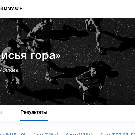
Й МАГАЗИН
исья гора»
Москва
ы
Результаты