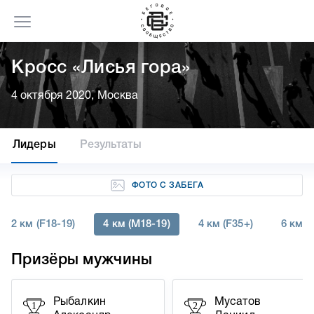
Кросс «Лисья гора»
4 октября 2020, Москва
Лидеры
Результаты
ФОТО С ЗАБЕГА
2 км (F18-19)
4 км (M18-19)
4 км (F35+)
6 км (
Призёры мужчины
Рыбалкин
Мусатов
1
2