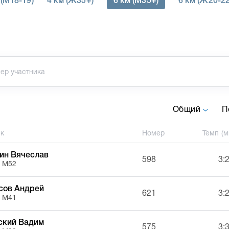
 (M18-19)
4 км (Ж35+)
6 км (M35+)
6 км (Ж20-22
Общий
П
ик
Номер
Темп (м
ин Вячеслав
598
3:
, М52
сов Андрей
621
3:
, М41
ский Вадим
575
3: