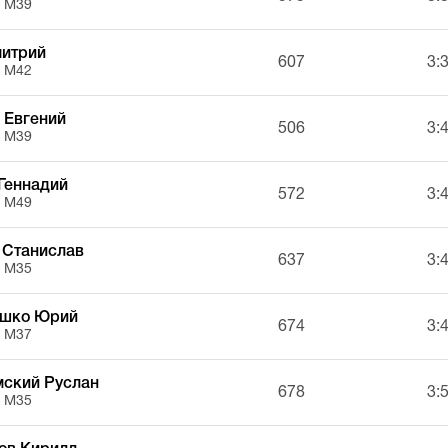
, М39
митрий
607
3:
, М42
 Евгений
506
3:
, М39
Геннадий
572
3:
, М49
 Станислав
637
3:
, М35
ушко Юрий
674
3:
, М37
мский Руслан
678
3:
, М35