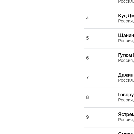
Россия
Куц Д
4
Россия
Щанин
5
Россия
Гутюм 
6
Россия
Дажин
7
Россия
Говор
8
Россия
Ястре
9
Россия