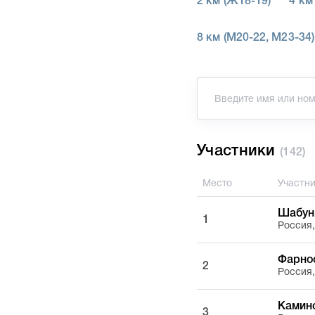
2 км (Ж18-19)
4 км
8 км (M20-22, M23-34)
Участники
(142)
Место
Участн
Шабун
1
Россия
Фарно
2
Россия
Камин
3