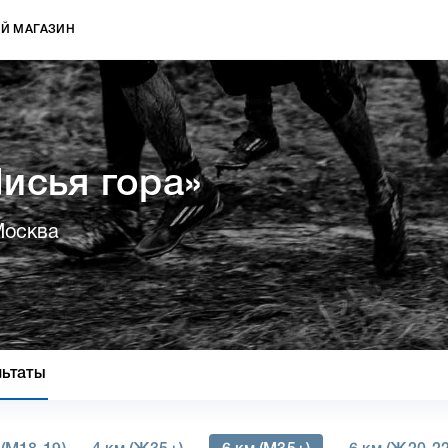
Й МАГАЗИН
исья гора»
Москва
льтаты