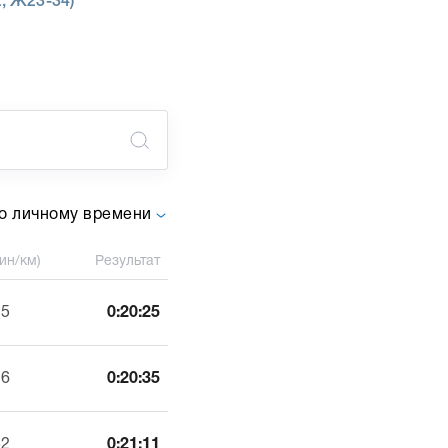
, Ж23-34)
о личному времени
ин/км)
Результат
25
0:20:25
26
0:20:35
32
0:21:11