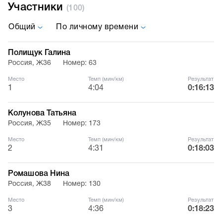
Участники
(100)
Общий
По личному времени
Полищук Галина
Россия, Ж36
Номер: 63
Место
Темп (мин/км)
Результат
1
4:04
0:16:13
Колунова Татьяна
Россия, Ж35
Номер: 173
Место
Темп (мин/км)
Результат
2
4:31
0:18:03
Ромашова Нина
Россия, Ж38
Номер: 130
Место
Темп (мин/км)
Результат
3
4:36
0:18:23