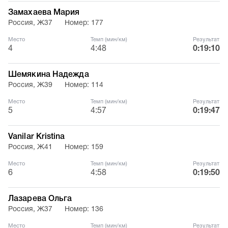
Замахаева Мария
Россия, Ж37
Номер: 177
Место
Темп (мин/км)
Результат
4
4:48
0:19:10
Шемякина Надежда
Россия, Ж39
Номер: 114
Место
Темп (мин/км)
Результат
5
4:57
0:19:47
Vanilar Kristina
Россия, Ж41
Номер: 159
Место
Темп (мин/км)
Результат
6
4:58
0:19:50
Лазарева Ольга
Россия, Ж37
Номер: 136
Место
Темп (мин/км)
Результат