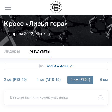
Кросс «Лисья гора»
17 апреля 2022, Москва
Лидеры
Результаты
ФОТО С ЗАБЕГА
2 км (F18-19)
4 км (M18-19)
4 км (F35+)
6 км (