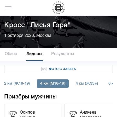
Кросс "Лисья Гора"
1 октября 2023, Москва
Обзор
Лидеры
Результаты
ФОТО С ЗАБЕГА
2 км (Ж18-19)
4 км (М18-19)
4 км (Ж35+)
6 км
Призёры мужчины
Осипов
Аникеев
1
2