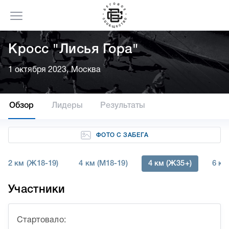
Кросс "Лисья Гора"
1 октября 2023, Москва
Обзор
Лидеры
Результаты
ФОТО С ЗАБЕГА
2 км (Ж18-19)
4 км (М18-19)
4 км (Ж35+)
6 км
Участники
Стартовало: