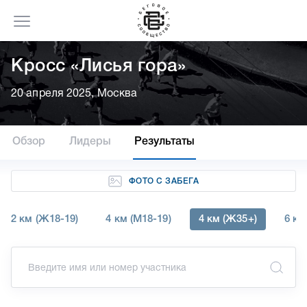
Кросс «Лисья гора»
20 апреля 2025, Москва
Обзор
Лидеры
Результаты
ФОТО С ЗАБЕГА
2 км (Ж18-19)
4 км (М18-19)
4 км (Ж35+)
6 км