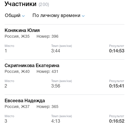
Участники
(200)
Общий
По личному времени
Конякина Юлия
Россия, Ж35
Номер: 396
Место
Темп (мин/км)
Результат
1
3:44
0:14:53
Скрипникова Екатерина
Россия, Ж40
Номер: 431
Место
Темп (мин/км)
Результат
2
3:56
0:15:41
Евсеева Надежда
Россия, Ж37
Номер: 365
Место
Темп (мин/км)
Результат
3
4:13
0:16:52