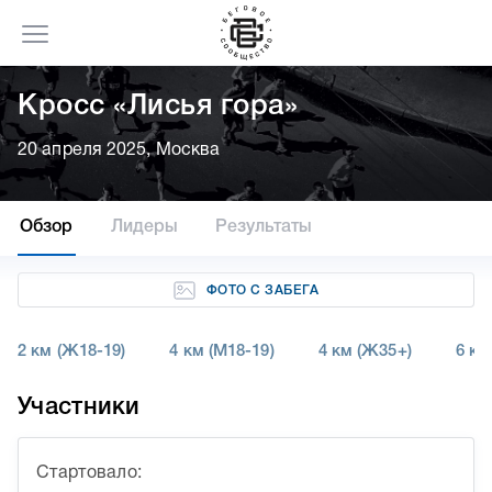
Кросс «Лисья гора»
20 апреля 2025, Москва
Обзор
Лидеры
Результаты
ФОТО С ЗАБЕГА
2 км (Ж18-19)
4 км (М18-19)
4 км (Ж35+)
6 км
Участники
Стартовало: