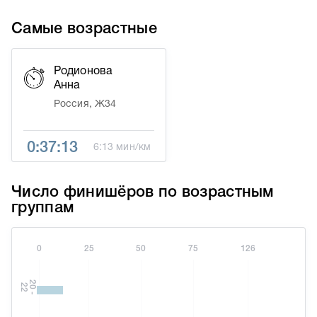
Самые возрастные
Родионова
Анна
Россия, Ж34
0:37:13
6:13 мин/км
Число финишёров по возрастным
группам
0
25
50
75
126
2
0
-
2
2