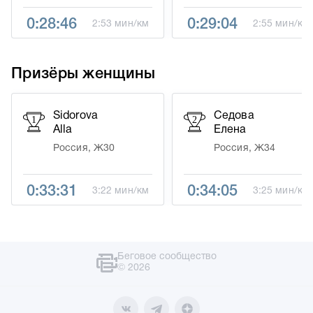
0:28:46
0:29:04
2:53 мин/км
2:55 мин/км
Призёры женщины
Sidorova
Седова
1
2
Alla
Елена
Россия, Ж30
Россия, Ж34
0:33:31
0:34:05
3:22 мин/км
3:25 мин/км
Беговое сообщество
© 2026