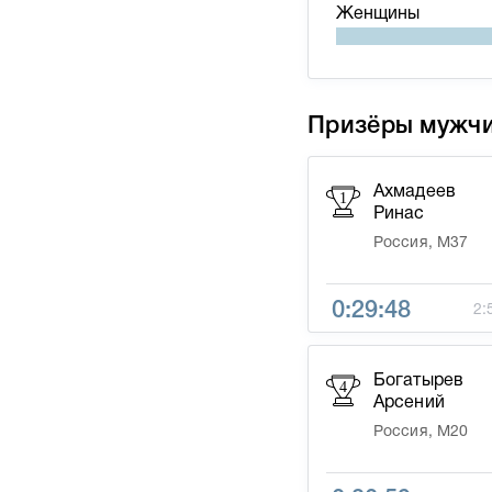
Женщины
Призёры мужч
Ахмадеев
1
Ринас
Россия, М37
0:29:48
2:
Богатырев
4
Арсений
Россия, М20