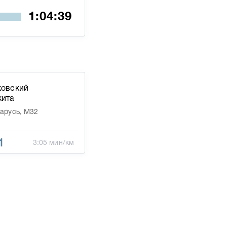
ховский
кита
арусь, М32
1
3:05 мин/км