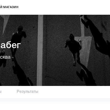
Й МАГАЗИН
забег
осква
ы
Результаты