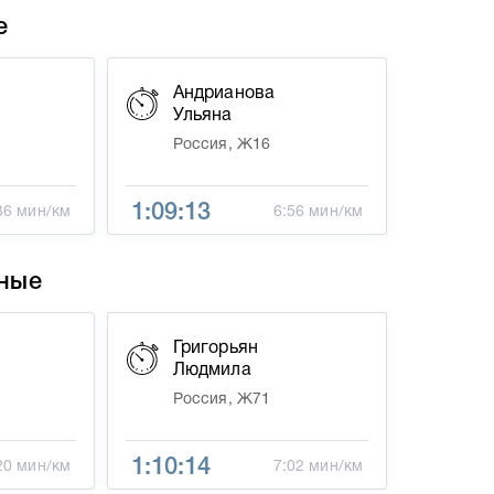
е
Андрианова
Ульяна
Россия, Ж16
1:09:13
36 мин/км
6:56 мин/км
ные
Григорьян
Людмила
Россия, Ж71
1:10:14
20 мин/км
7:02 мин/км