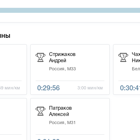
ины
Стрижаков
Ча
2
3
Андрей
Ни
Россия, М33
Бел
0:29:56
0:30:4
59 мин/км
3:00 мин/км
Патраков
5
Алексей
Россия, М31