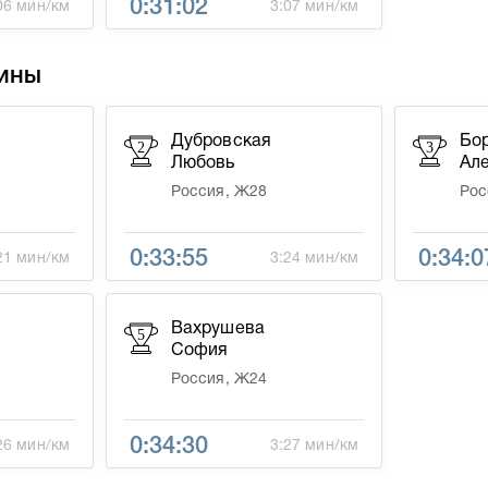
0:31:02
06 мин/км
3:07 мин/км
ины
Дубровская
Бо
2
3
Любовь
Ал
Россия, Ж28
Рос
0:33:55
0:34:0
21 мин/км
3:24 мин/км
Вахрушева
5
София
Россия, Ж24
0:34:30
26 мин/км
3:27 мин/км