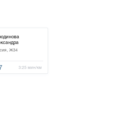
родинова
ександра
сия, Ж34
7
3:25 мин/км