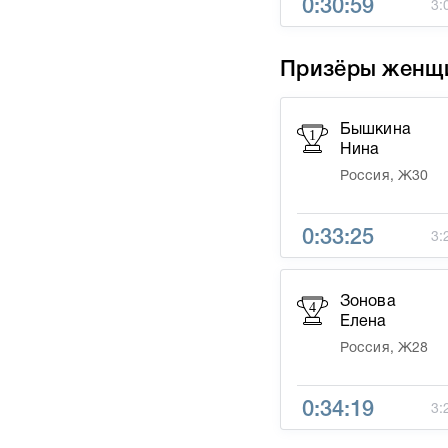
0:30:59
3:
Призёры женщ
Бышкина
1
Нина
Россия, Ж30
0:33:25
3:
Зонова
4
Елена
Россия, Ж28
0:34:19
3: