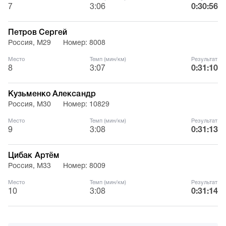
7
3:06
0:30:56
Петров Сергей
Россия, М29
Номер: 8008
Место
Темп (мин/км)
Результат
8
3:07
0:31:10
Кузьменко Александр
Россия, М30
Номер: 10829
Место
Темп (мин/км)
Результат
9
3:08
0:31:13
Цибак Артём
Россия, М33
Номер: 8009
Место
Темп (мин/км)
Результат
10
3:08
0:31:14