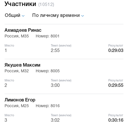
Участники
(10512)
Общий
По личному времени
Ахмадеев Ринас
Россия, М35
Номер: 8001
Место
Темп (мин/км)
Результат
1
2:55
0:29:03
Якушев Максим
Россия, М32
Номер: 8005
Место
Темп (мин/км)
Результат
2
3:00
0:29:55
Лимонов Егор
Россия, М25
Номер: 8016
Место
Темп (мин/км)
Результат
3
3:02
0:30:16