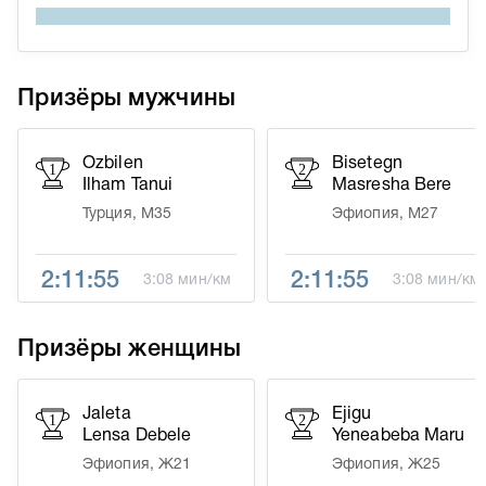
Призёры мужчины
Ozbilen
Bisetegn
1
2
Ilham Tanui
Masresha Bere
Турция, М35
Эфиопия, М27
2:11:55
2:11:55
3:08 мин/км
3:08 мин/км
Призёры женщины
Jaleta
Ejigu
1
2
Lensa Debele
Yeneabeba Maru
Эфиопия, Ж21
Эфиопия, Ж25