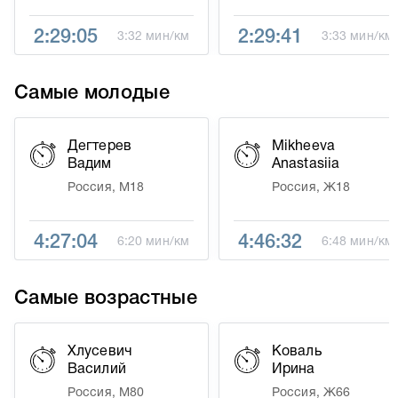
2:29:05
2:29:41
3:32 мин/км
3:33 мин/км
Самые молодые
Дегтерев
Mikheeva
Вадим
Anastasiia
Россия, М18
Россия, Ж18
4:27:04
4:46:32
6:20 мин/км
6:48 мин/км
Самые возрастные
Хлусевич
Коваль
Василий
Ирина
Россия, М80
Россия, Ж66