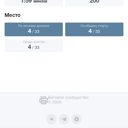
1:59
200
мин/км
Место
По личному времени
По общему старту
4
4
/ 33
/ 33
Среди мужчин
4
/ 33
Беговое сообщество
© 2026