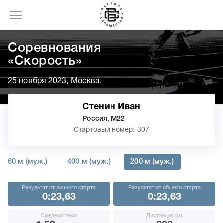
Соревнования
«Скорость»
25 ноября 2023, Москва,
Стенин Иван
Россия, М22
Стартовый номер: 307
60 м (муж.)
400 м (муж.)
200 м (муж.)
Результат от личного старта
Результат от общего старта
0:23,63
0:23,63
Средний темп
Дистанция (м)