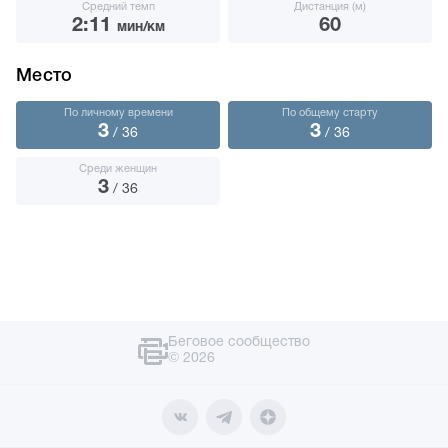
Средний темп
Дистанция (м)
2:11
60
мин/км
Место
По личному времени
По общему старту
3
3
/ 36
/ 36
Среди женщин
3
/ 36
Беговое сообщество
© 2026