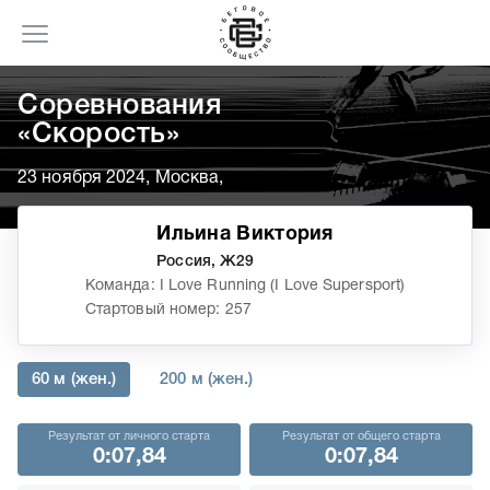
Соревнования
«Скорость»
23 ноября 2024, Москва,
Ильина Виктория
Россия, Ж29
Команда: I Love Running (I Love Supersport)
Стартовый номер: 257
60 м (жен.)
200 м (жен.)
Результат от личного старта
Результат от общего старта
0:07,84
0:07,84